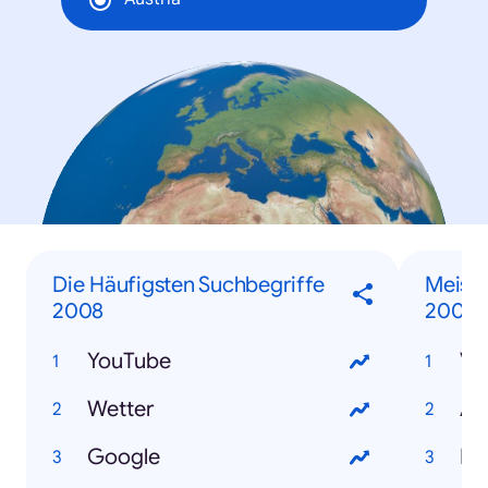
Die Häufigsten Suchbegriffe
Meist
2008
2008
YouTube
V
Wetter
Au
Google
B