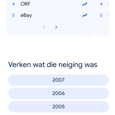
ORF
Fo
eBay
Po
Verken wat die neiging was
2007
2006
2005