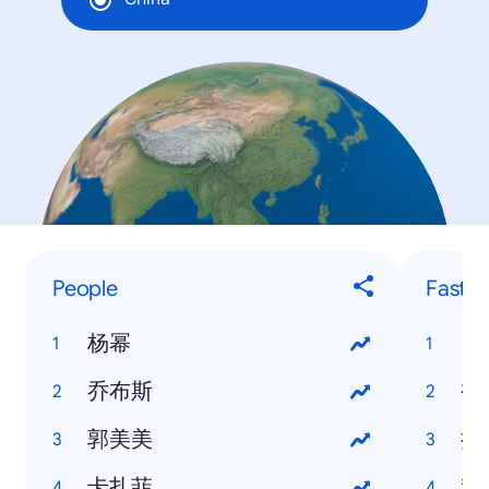
People
Fastes
杨幂
日
乔布斯
裸
郭美美
折
卡扎菲
利