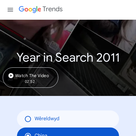
Trends
Year in Search 2011
Watch The Video
02:52
Wêreldwyd
China