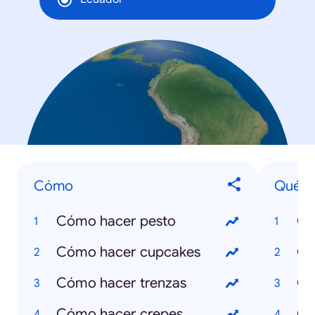
Cómo
Qué e
Cómo hacer pesto
Cómo hacer cupcakes
Qu
Cómo hacer trenzas
Qu
Cómo hacer crepes
Qu