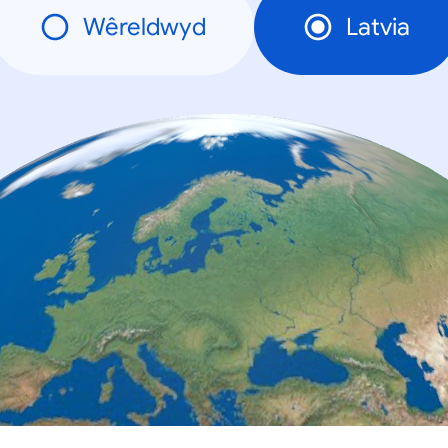
Wêreldwyd
Latvia