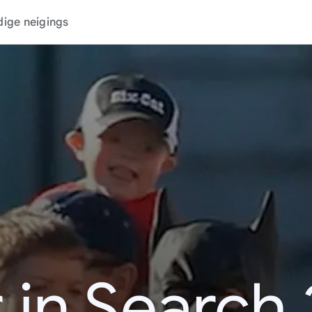
dige neigings
 in Search