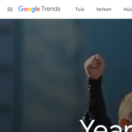
Content
Trends
Tuis
Verken
Hui
Year