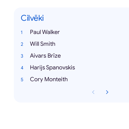
Cilvēki
Paul Walker
Will Smith
Aivars Brīze
Harijs Spanovskis
Cory Monteith