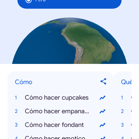
Cómo
Qué e
Cómo hacer cupcakes
Qu
Cómo hacer empanadas
Qu
Cómo hacer fondant
Qu
Cómo hacer emoticones
Qu