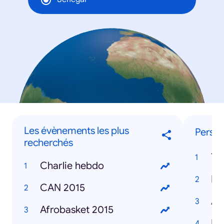
Les évènements les plus
Person
recherchés
Th
Charlie hebdo
Pac
CAN 2015
Ai
Afrobasket 2015
Mo