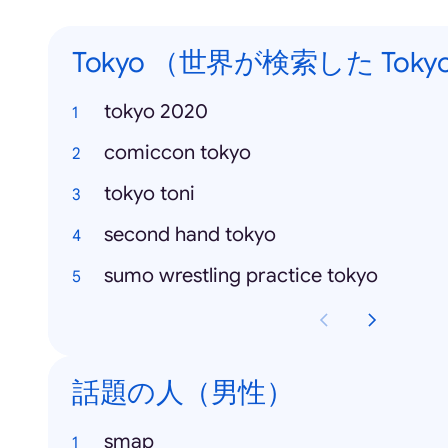
Tokyo （世界が検索した Toky
tokyo 2020
comiccon tokyo
tokyo toni
second hand tokyo
sumo wrestling practice tokyo
話題の人（男性）
smap