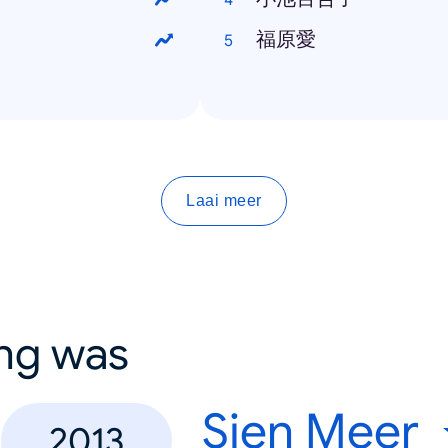
福原愛
Laai meer
ing was
Sien Meer
2013