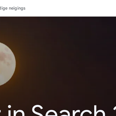
dige neigings
 in Search