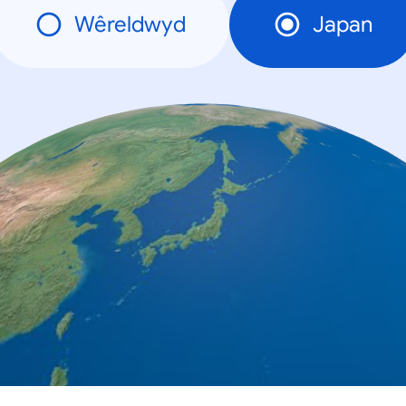
Wêreldwyd
Japan