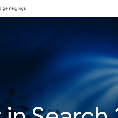
dige neigings
 in Search