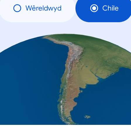
Wêreldwyd
Chile