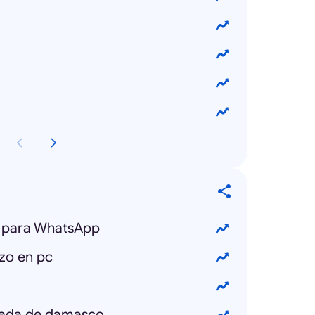
s para WhatsApp
zo en pc
ada de damasco