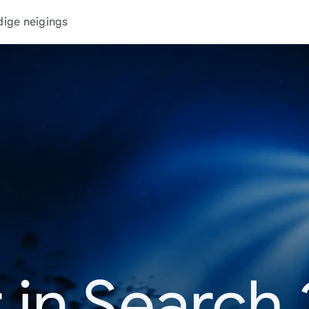
dige neigings
 in Search