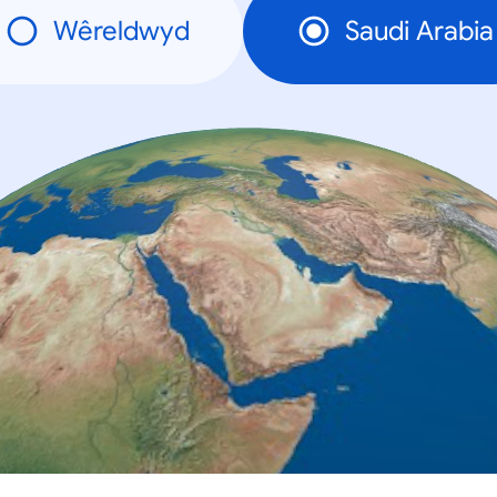
Wêreldwyd
Saudi Arabia