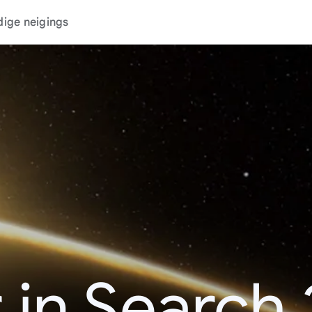
dige neigings
 in Search