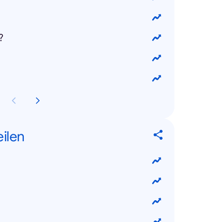
?
eilen