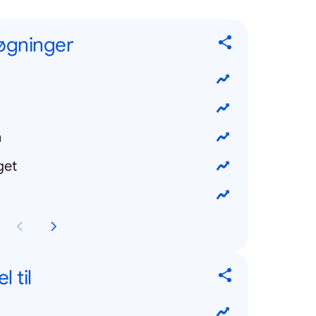
øgninger
n
get
 til