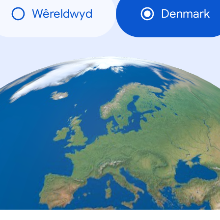
Wêreldwyd
Denmark