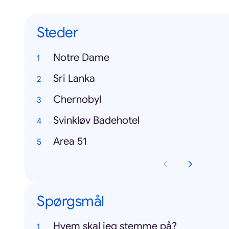
Steder
Notre Dame
Sri Lanka
Chernobyl
Svinkløv Badehotel
Area 51
Spørgsmål
Hvem skal jeg stemme på?