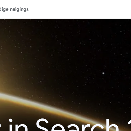
dige neigings
 in Search