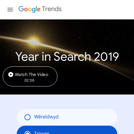
Trends
Year in Search 2019
Watch The Video
02:06
Wêreldwyd
Taiwan