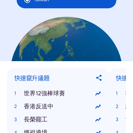
快速竄升議題
快速
世界12強棒球賽
我
香港反送中
颱
長榮罷工
世
媽祖遶境
小