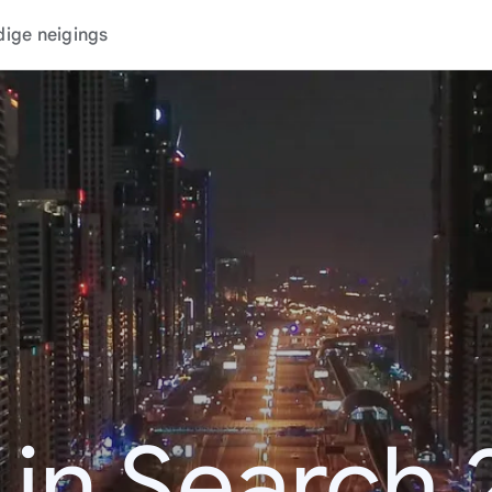
dige neigings
 in Search