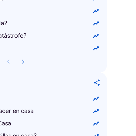
ia?
atástrofe?
acer en casa
Casa
llas en casa?