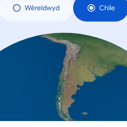
Wêreldwyd
Chile