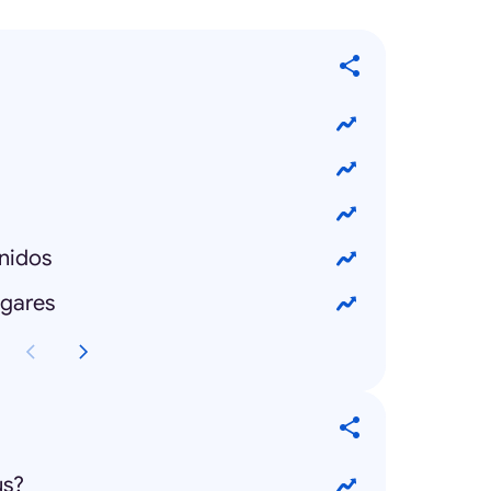
nidos
ogares
us?