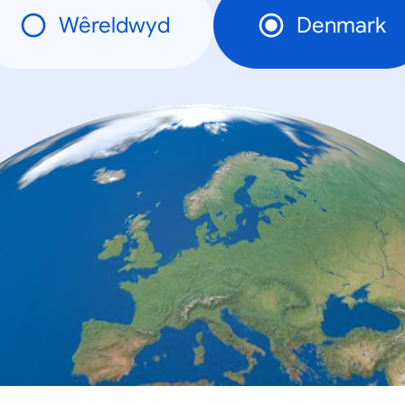
Wêreldwyd
Denmark