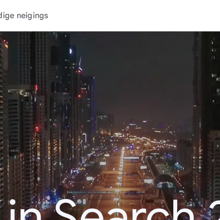
dige neigings
 in Search