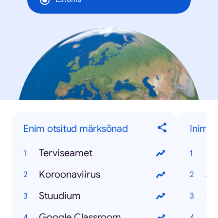
Enim otsitud märksõnad
Inime
Terviseamet
Ko
Koroonaviirus
Ja
Stuudium
Jo
Google Classroom
Mi