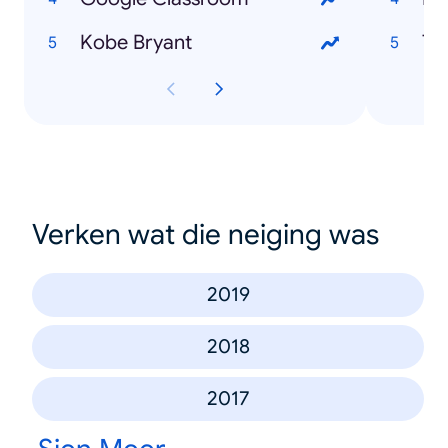
Kobe Bryant
To
Verken wat die neiging was
2019
2018
2017