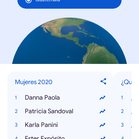
Mujeres 2020
¿Qué e
Danna Paola
¿Q
Patricia Sandoval
Karla Panini
Ester Expósito
¿Q