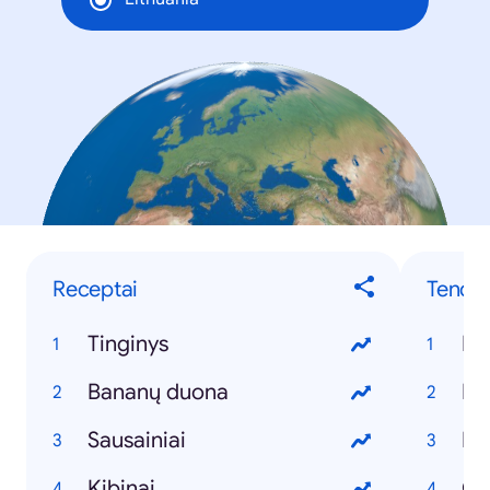
Receptai
Tenden
Tinginys
Ko
Bananų duona
ED
Sausainiai
Es
Kibinai
Cl