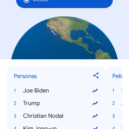
Personas
Pelícu
Joe Biden
Mi
Trump
An
Christian Nodal
Jo
Kim Jong-un
Bl