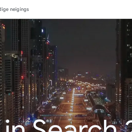
dige neigings
 in Search