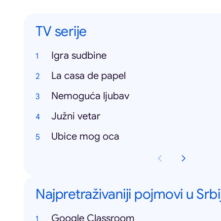
TV serije
Igra sudbine
La casa de papel
Nemoguća ljubav
Južni vetar
Ubice mog oca
Najpretraživaniji pojmovi u Srbij
Google Classroom