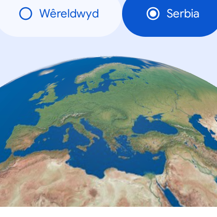
Wêreldwyd
Serbia