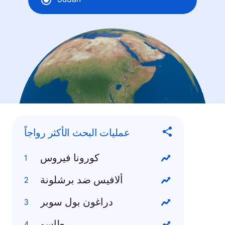
عمليات البحث الأكثر رواجاً
كورونا فيروس
ألافيس ضد برشلونة
دراغون بول سوبر
طاسو