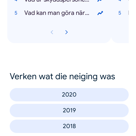
Vad kan man göra när man har tråkigt?
Ha
Verken wat die neiging was
2020
2019
2018