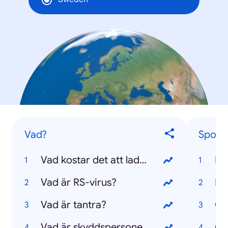
Vad?
Sport
Vad kostar det att ladda en elbil?
EM
Vad är RS-virus?
Pr
Vad är tantra?
OS
Vad är skyddspersoner?
Ch