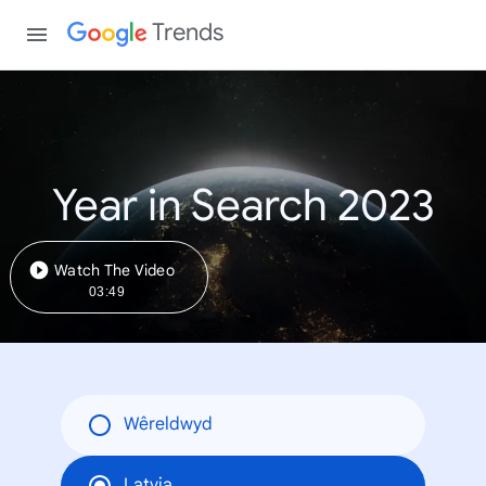
Trends
Year in Search 2023
Watch The Video
03:49
Wêreldwyd
Latvia