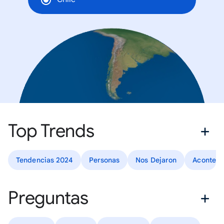
Top Trends
Tendencias 2024
Personas
Nos Dejaron
Acontecer
Preguntas