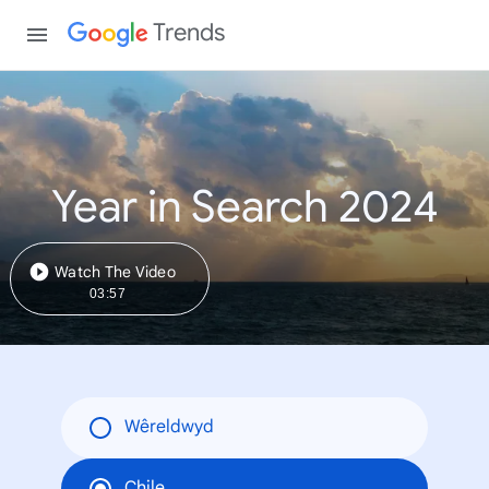
Trends
Year in Search 2024
Watch The Video
03:57
Wêreldwyd
Chile