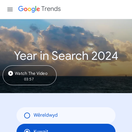
Trends
Year in Search 2024
Watch The Video
03:57
Wêreldwyd
Kuwait