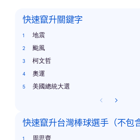
快速竄升關鍵字
地震
颱風
柯文哲
奧運
美國總統大選
快速竄升台灣棒球選手（不包
周思齊