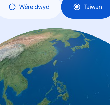
Wêreldwyd
Taiwan