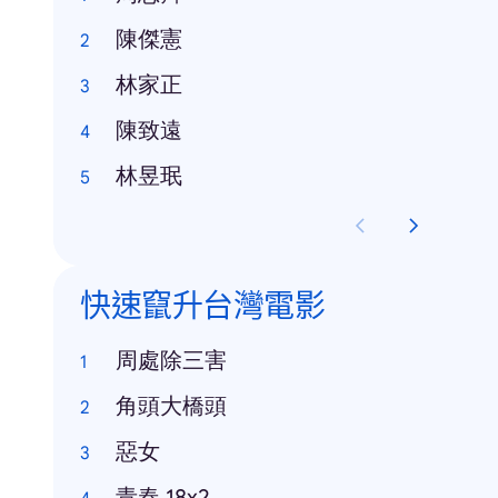
陳傑憲
林家正
陳致遠
林昱珉
快速竄升台灣電影
周處除三害
角頭大橋頭
惡女
青春 18x2