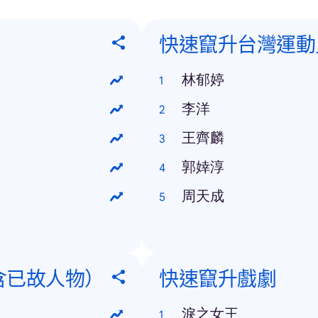
快速竄升台灣運動
林郁婷
李洋
王齊麟
郭婞淳
周天成
含已故人物）
快速竄升戲劇
淚之女王