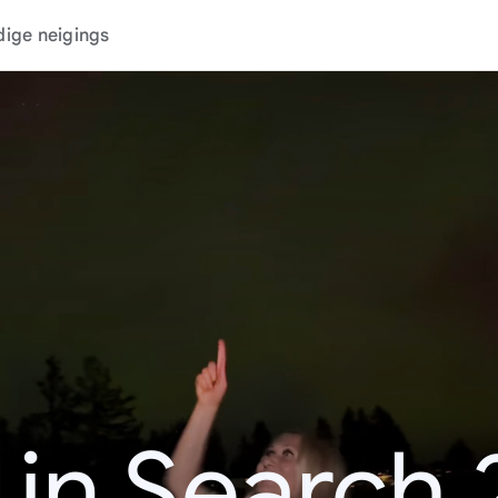
dige neigings
 in Search