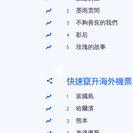
墨雨雲間
不夠善良的我們
影后
玫瑰的故事
快速竄升海外機票
富國島
哈爾濱
熊本
布達佩斯