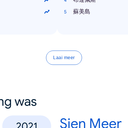
蘇美島
Laai meer
ing was
Sien Meer
2021