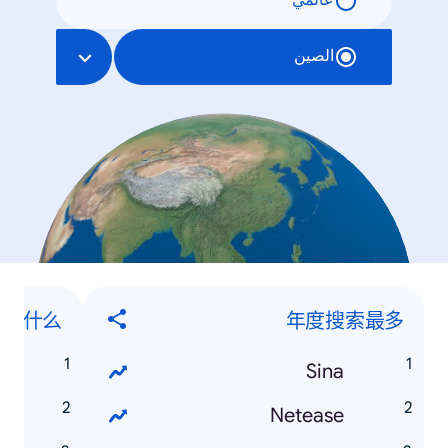
عالمي
الصين
是什么”
年度搜索最多
么
Sina
么
Netease