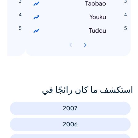
么
Taobao
么
Youku
么
Tudou
استكشف ما كان رائجًا في
2007
2006