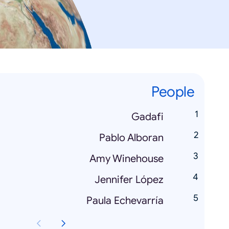
People
Gadafi
Pablo Alboran
Amy Winehouse
Jennifer López
Paula Echevarría