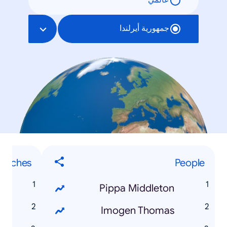
عالمي
جمهورية أيرلندا
earches
People
l
Pippa Middleton
5
Imogen Thomas