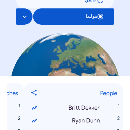
عالمي
هولندا
earches
People
t
Britt Dekker
y
Ryan Dunn