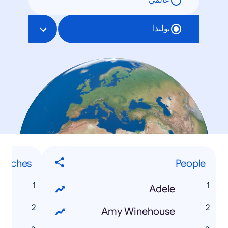
عالمي
بولندا
earches
People
k
Adele
t
Amy Winehouse