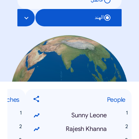
عالمي
الهند
earches
People
S
Sunny Leone
s
Rajesh Khanna