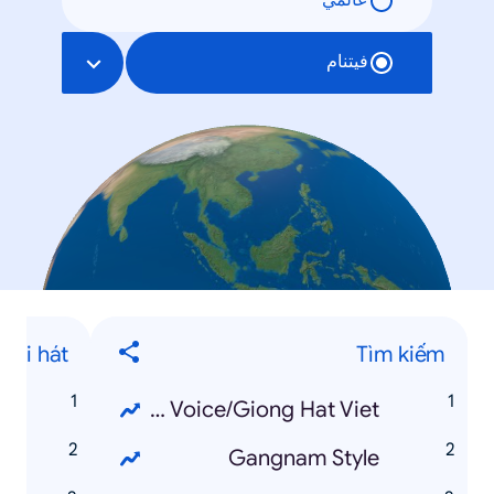
عالمي
فيتنام
Bài hát
Tìm kiếm
) Mưa
The Voice/Giong Hat Viet
y
Gangnam Style