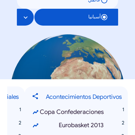
عالمي
أسبانيا
ociales
Acontecimientos Deportivos
Copa Confederaciones
3
Eurobasket 2013