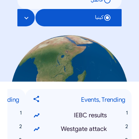
عالمي
كينيا
rending
Events, Trending
a
IEBC results
o
Westgate attack