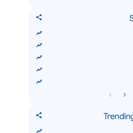
S
Trendin