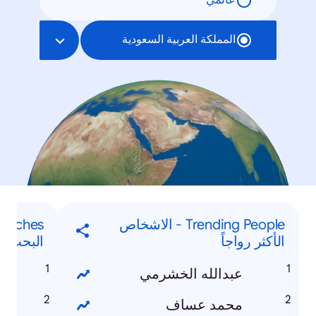
عالمي
المملكة العربية السعودية
Trending People - الاشخاص
الأكثر رواجاً
البحث الأ
عبدالله الخشرمي
م
محمد عساف
m