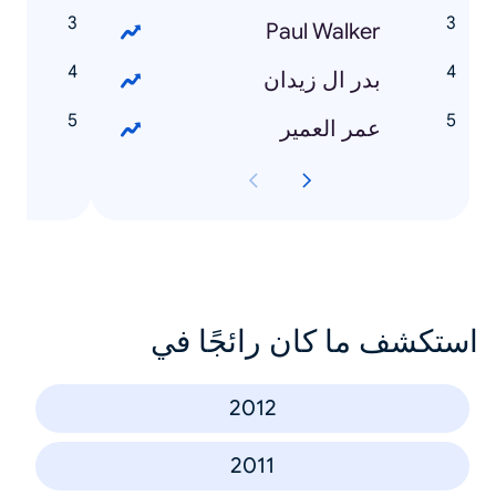
Paul Walker
د
بدر ال زيدان
م
عمر العمير
ا
استكشف ما كان رائجًا في
2012
2011