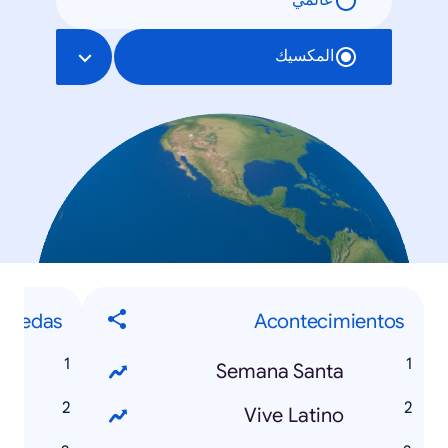
عالمي
المكسيك
quedas
Acontecimientos
4
Semana Santa
s
Vive Latino