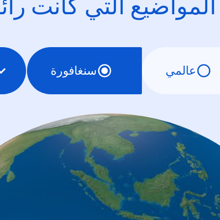
 المواضيع التي كانت را
عالمي
سنغافورة