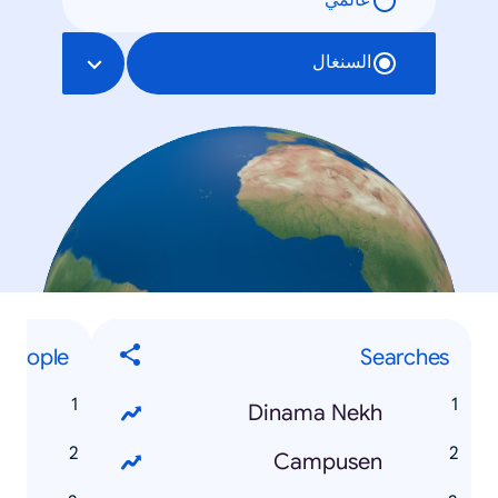
عالمي
السنغال
People
Searches
z
Dinama Nekh
a
Campusen