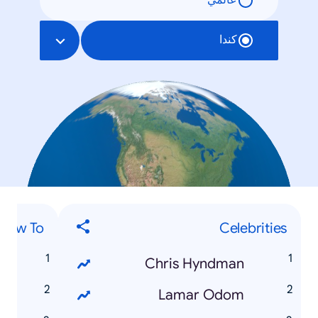
عالمي
كندا
How To...
Celebrities
e
Chris Hyndman
t
Lamar Odom