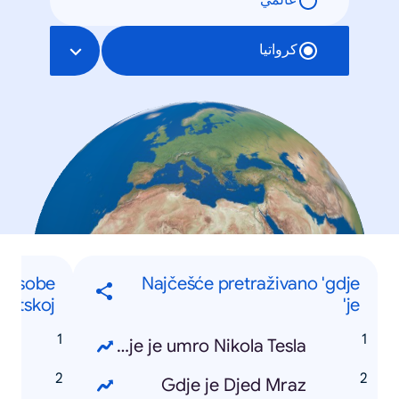
عالمي
كرواتيا
e osobe
Najčešće pretraživano 'gdje
vatskoj
je'
ć
Gdje je umro Nikola Tesla
k
Gdje je Djed Mraz