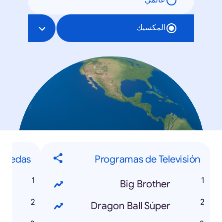
عالمي
المكسيك
quedas
Programas de Televisión
a
Big Brother
n
Dragon Ball Súper