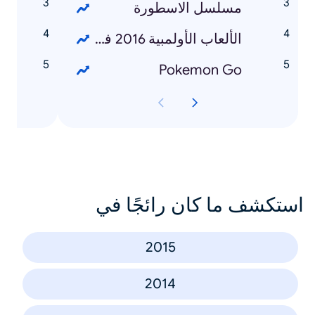
مسلسل الاسطورة
م
الألعاب الأولمبية 2016 في ريو دي جانيرو
م
Pokemon Go
ا
استكشف ما كان رائجًا في
2015
2014