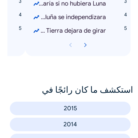
Qué pasaría si no hubiera Luna
o
Qué pasaría si Cataluña se independizara
Qué pasaría si la Tierra dejara de girar
استكشف ما كان رائجًا في
2015
2014