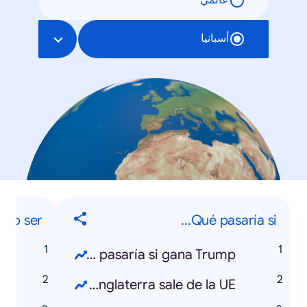
عالمي
أسبانيا
o ser...
Qué pasaría si...
Qué pasaría si gana Trump
Qué pasaría si Inglaterra sale de la UE