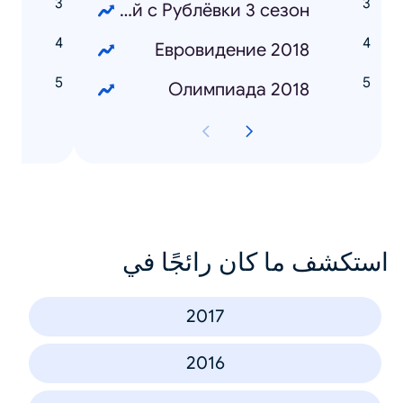
н
Полицейский с Рублёвки 3 сезон
в
Евровидение 2018
и
Олимпиада 2018
استكشف ما كان رائجًا في
2017
2016