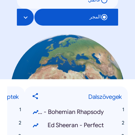
عالمي
المجر
ceptek
Dalszövegek
t
Queen - Bohemian Rhapsody
t
Ed Sheeran - Perfect