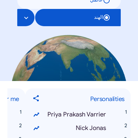
عالمي
الهند
ear me
Personalities
e
Priya Prakash Varrier
e
Nick Jonas