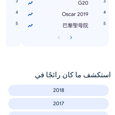
長
G20
子
Oscar 2019
夫
巴黎聖母院
استكشف ما كان رائجًا في
2018
2017