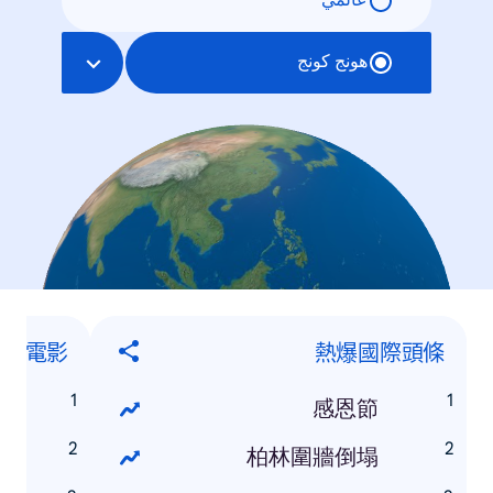
عالمي
هونج كونج
熱爆電影
熱爆國際頭條
戰
感恩節
丑
柏林圍牆倒塌