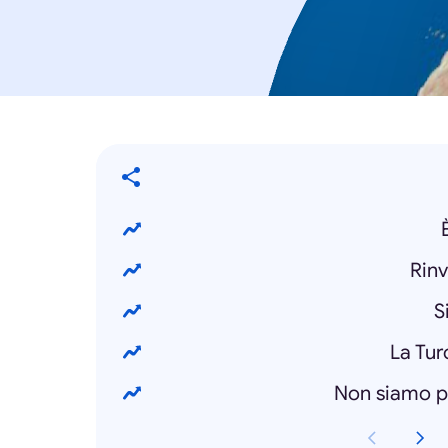
Rinv
S
La Tur
Non siamo pi