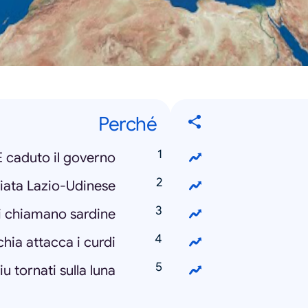
Perché
È caduto il governo
iata Lazio-Udinese
i chiamano sardine
chia attacca i curdi
u tornati sulla luna