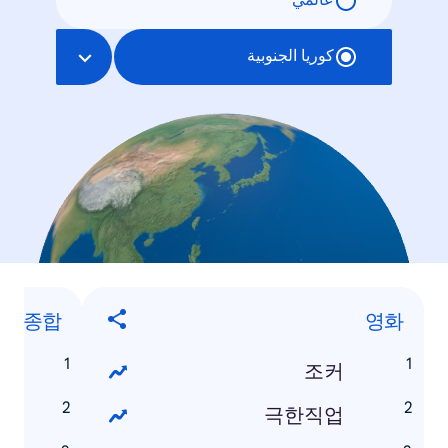
عالمي
كوريا الجنوبية
내 종합
영화
스
조커
영
극한직업