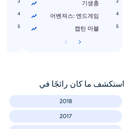
리
기생충
슬
어벤져스: 엔드게임
날
캡틴 마블
استكشف ما كان رائجًا في
2018
2017